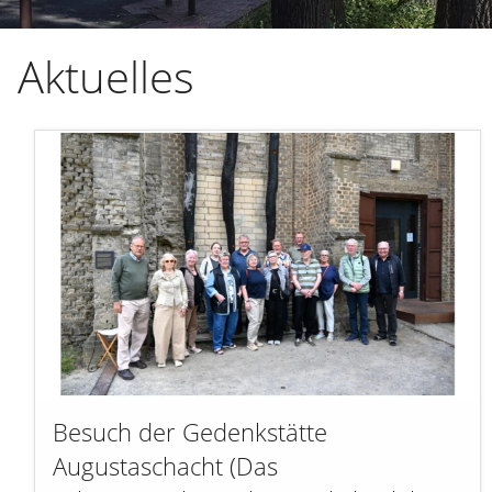
Hauptinhalt überspringen:
Aktuelles
zur Randspalte springen
Besuch der Gedenkstätte
Augustaschacht (Das